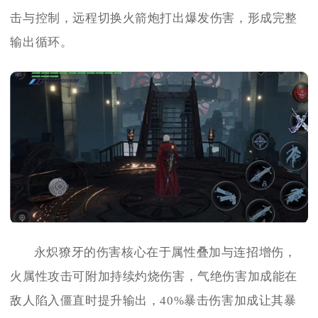
击与控制，远程切换火箭炮打出爆发伤害，形成完整
输出循环。
永炽獠牙的伤害核心在于属性叠加与连招增伤，
火属性攻击可附加持续灼烧伤害，气绝伤害加成能在
敌人陷入僵直时提升输出，40%暴击伤害加成让其暴