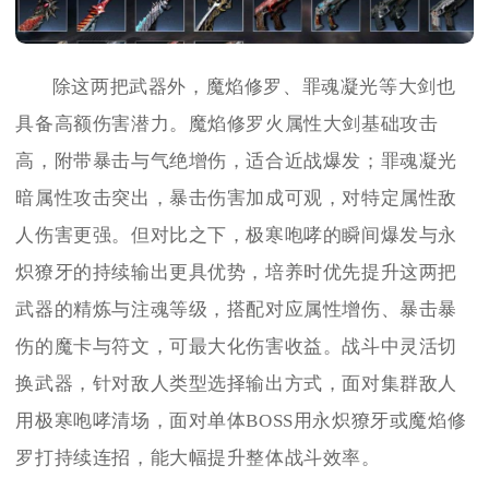
除这两把武器外，魔焰修罗、罪魂凝光等大剑也
具备高额伤害潜力。魔焰修罗火属性大剑基础攻击
高，附带暴击与气绝增伤，适合近战爆发；罪魂凝光
暗属性攻击突出，暴击伤害加成可观，对特定属性敌
人伤害更强。但对比之下，极寒咆哮的瞬间爆发与永
炽獠牙的持续输出更具优势，培养时优先提升这两把
武器的精炼与注魂等级，搭配对应属性增伤、暴击暴
伤的魔卡与符文，可最大化伤害收益。战斗中灵活切
换武器，针对敌人类型选择输出方式，面对集群敌人
用极寒咆哮清场，面对单体BOSS用永炽獠牙或魔焰修
罗打持续连招，能大幅提升整体战斗效率。