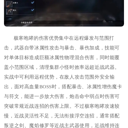
极寒咆哮的伤害优势集中在远程爆发与范围打
击，武器自带冰属性攻击与暴击、暴伤加成，技能可
对单体目标造成巨额冰属性物理混合伤害，同时能覆
盖小范围区域，清理集群小怪时效率远超近战武器。
实战中可利用远程优势，在敌人攻击范围外安全输
出，面对高血量BOSS时，搭配暴击、冰属性增伤魔卡
与符文，能进一步放大伤害，炮击命中弱点时伤害可
突破常规近战连招的伤害上限。不过极寒咆哮攻速较
慢，近战灵活性不足，无法衔接浮空连招，通常搭配
叛逆之剑、魔焰修罗等近战主武器使用，近战维持连