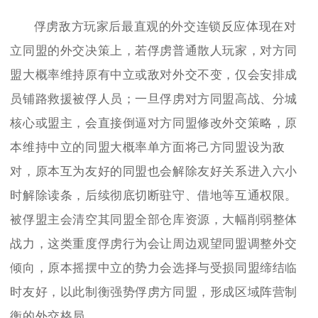
俘虏敌方玩家后最直观的外交连锁反应体现在对
立同盟的外交决策上，若俘虏普通散人玩家，对方同
盟大概率维持原有中立或敌对外交不变，仅会安排成
员铺路救援被俘人员；一旦俘虏对方同盟高战、分城
核心或盟主，会直接倒逼对方同盟修改外交策略，原
本维持中立的同盟大概率单方面将己方同盟设为敌
对，原本互为友好的同盟也会解除友好关系进入六小
时解除读条，后续彻底切断驻守、借地等互通权限。
被俘盟主会清空其同盟全部仓库资源，大幅削弱整体
战力，这类重度俘虏行为会让周边观望同盟调整外交
倾向，原本摇摆中立的势力会选择与受损同盟缔结临
时友好，以此制衡强势俘虏方同盟，形成区域阵营制
衡的外交格局。