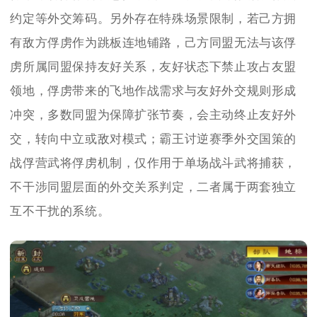
约定等外交筹码。另外存在特殊场景限制，若己方拥
有敌方俘虏作为跳板连地铺路，己方同盟无法与该俘
虏所属同盟保持友好关系，友好状态下禁止攻占友盟
领地，俘虏带来的飞地作战需求与友好外交规则形成
冲突，多数同盟为保障扩张节奏，会主动终止友好外
交，转向中立或敌对模式；霸王讨逆赛季外交国策的
战俘营武将俘虏机制，仅作用于单场战斗武将捕获，
不干涉同盟层面的外交关系判定，二者属于两套独立
互不干扰的系统。