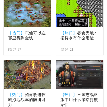
【热门】
忘仙可以在
【热门】
吞食天地2
哪里得到金钱
招将令有什么用途
07-17
07-21
【热门】
如何改进攻
【热门】
三国志战略
城掠地战车的防御能
版中用什么策略打败
力
蒙恬