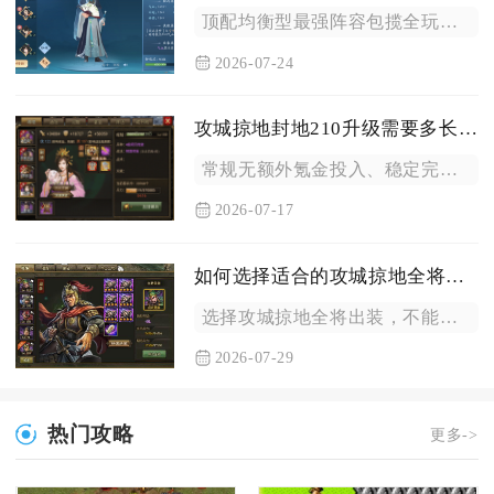
顶配均衡型最强阵容包揽全玩法梯度榜首，既能拿下沧溟演武赛季总...
2026-07-24
攻城掠地封地210升级需要多长时间
常规无额外氪金投入、稳定完成每日资源任务的前提下，从解锁封地...
2026-07-17
如何选择适合的攻城掠地全将出装
选择攻城掠地全将出装，不能只看套装的纸面战力数值，核心要以武...
2026-07-29
热门攻略
更多->