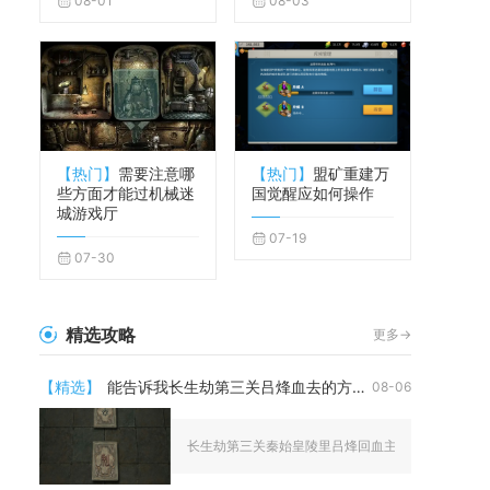
08-01
08-03
【热门】
需要注意哪
【热门】
盟矿重建万
些方面才能过机械迷
国觉醒应如何操作
城游戏厅
07-19
07-30
精选攻略
更多->
【精选】
能告诉我长生劫第三关吕烽血去的方式吗
08-06
长生劫第三关秦始皇陵里吕烽回血主要分为战斗内技能