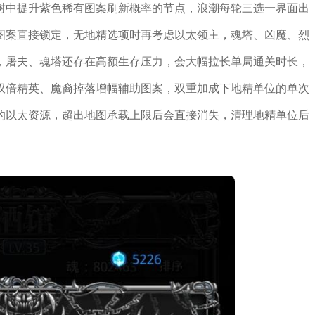
树中提升紫色稀有图案刷新概率的节点，浪潮每轮三选一界面出
图案直接锁定，无地精选项时再考虑以太领主，魂塔、凶魔、烈
，屠夫、魂塔还存在高额生存压力，会大幅拉长单局通关时长，
双倍精英、魔裔掉落增幅辅助图案，双重加成下地精单位的单次
的以太资源，超出地图承载上限后会直接消失，清理地精单位后