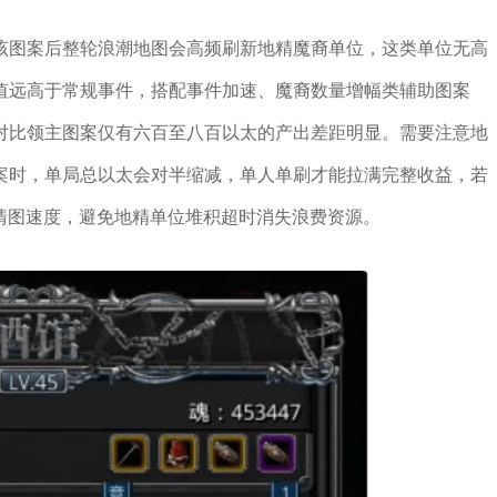
该图案后整轮浪潮地图会高频刷新地精魔裔单位，这类单位无高
值远高于常规事件，搭配事件加速、魔裔数量增幅类辅助图案
对比领主图案仅有六百至八百以太的产出差距明显。需要注意地
案时，单局总以太会对半缩减，单人单刷才能拉满完整收益，若
队清图速度，避免地精单位堆积超时消失浪费资源。