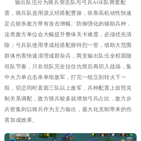
输出队伍分为骑兵突击队与弓兵AOE队两套配
置，骑兵队选用源义经搭配曹操，依靠高机动性快速
定点斩杀敌方带有攻击增幅、防御强化的辅助兵种，
这类敌方单位会大幅提升整体关卡难度，必须优先清
除；弓兵队使用李成桂搭配腓特烈一世，借助大范围
群体伤害快速清理成群杂兵，两支输出队伍全程跟随
坦队节奏，只在坦队完全拉住仇恨后再切入战场，集
中火力单点击杀单组敌军，打完一组立刻转火下一
组，切忌同时直面三队以上敌军，兵种配置上按照克
制关系调配，敌方骑兵较多就增加弓兵占比，敌方步
兵密集则以骑兵作为主力输出，最大化克制带来的伤
害加成效果。