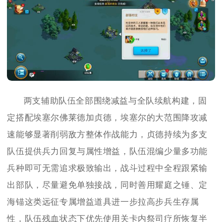
两支辅助队伍全部围绕减益与全队续航构建，固
定搭配埃塞尔佛莱德加贞德，埃塞尔的大范围降攻减
速能够显著削弱敌方整体作战能力，贞德持续为多支
队伍提供兵力回复与属性增益，队伍混编少量多功能
兵种即可无需追求极致输出，战斗过程中全程跟紧输
出部队，尽量避免单独接战，同时善用耀庭之锤、定
海锚这类远征专属增益道具进一步拉高步兵生存属
性，队伍残血状态下优先使用关卡内祭司疗所恢复半