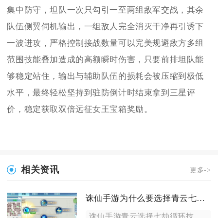
集中防守，坦队一次只勾引一至两组敌军交战，其余
队伍侧翼伺机输出，一组敌人完全消灭干净再引诱下
一波进攻，严格控制接战数量可以完美规避敌方多组
范围技能叠加造成的高额瞬时伤害，只要前排坦队能
够稳定站住，输出与辅助队伍的损耗会被压缩到极低
水平，最终轻松坚持到驻防倒计时结束拿到三星评
价，稳定获取双倍远征女王宝箱奖励。
相关资讯
更多->
诛仙手游为什么要选择青云七劫循环技能
诛仙手游青云选择七劫循环技能，核心原因是这套循环可以做到无输...