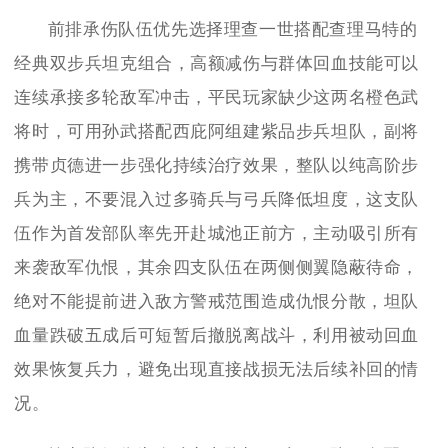
前排承伤队伍优先选择理查一世搭配查理马特的
经典双步兵坦克组合，高额减伤与群体回血技能可以
连续承接多轮敌军冲击，平民玩家缺少这两名橙色武
将时，可用孙武搭配西庇阿组建紫品步兵坦队，副将
携带贞德进一步强化持续治疗效果，整队以纯高阶步
兵为主，不要混入过多骑兵与弓兵降低坦度，这支队
伍作为首发部队率先开赴城池正前方，主动吸引所有
来袭敌军仇恨，其余四支队伍在两侧侧翼隐蔽待命，
绝对不能提前进入敌方警戒范围造成仇恨分散，坦队
血量跌破五成后可短暂后撤脱离战斗，利用被动回血
效果恢复兵力，避免出现直接战损无法后续补回的情
况。