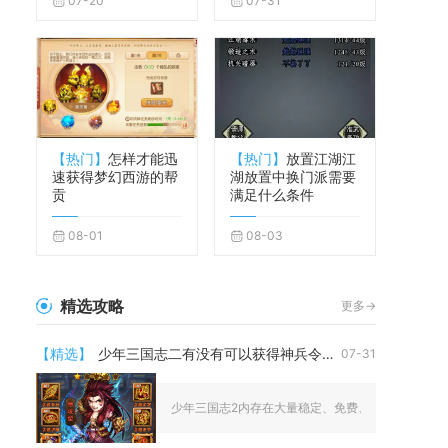
07-20
07-31
【热门】
怎样才能迅
【热门】
放置江湖江
速获得梦幻西游的帮
湖放置中换门派需要
贡
满足什么条件
08-01
08-03
精选攻略
更多->
【精选】
少年三国志二有没有可以获得神兵令的地方
07-31
少年三国志2内存在大量稳定、免费、付费、限时四类渠