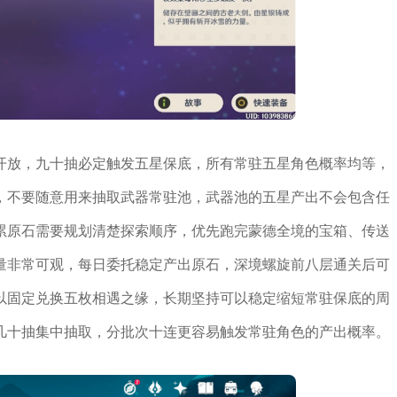
开放，九十抽必定触发五星保底，所有常驻五星角色概率均等，
，不要随意用来抽取武器常驻池，武器池的五星产出不会包含任
累原石需要规划清楚探索顺序，优先跑完蒙德全境的宝箱、传送
量非常可观，每日委托稳定产出原石，深境螺旋前八层通关后可
以固定兑换五枚相遇之缘，长期坚持可以稳定缩短常驻保底的周
几十抽集中抽取，分批次十连更容易触发常驻角色的产出概率。