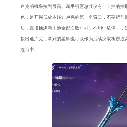
卢克的概率拉到最高。新手祈愿总共仅有二十抽的抽
色，是开局低成本碰迪卢克的第一个窗口，不要把前
后，直接抽满新手池全部次数即可，不用中途停手，
接出迪卢克，拿到的星辉也可以作为后续换取祈愿道
连当中。