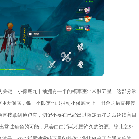
的关键，小保底九十抽拥有一半的概率歪出常驻五星，这部分常
硬冲大保底，每一个限定池只抽到小保底为止，出金之后直接停
会直接拿到迪卢克，切记不要在已经出过限定五星之后继续盲目
产出常驻角色的可能，只会白白消耗积攒许久的资源。除此之外
入池子，这个祈愿池常驻五星的整体出货比例高于普通常驻池，