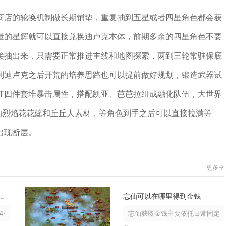
商店的轮换机制做长期铺垫，重复抽到五星或者四星角色都会获
量的星辉就可以直接兑换迪卢克本体，前期多余的四星角色不要
接抽出来，只需要正常推进主线和地图探索，两到三轮常驻保底
到迪卢克之后开荒的培养思路也可以提前做好规划，锻造武器试
狂四件套堆暴击属性，搭配凯亚、芭芭拉组成融化队伍，大世界
的烈焰花花蕊和丘丘人素材，等角色到手之后可以直接拉满等
出现断层。
更多->
用影之刃3魂炙热技能
忘仙可以在哪里得到金钱
+2短链架构，以上链烈焰突袭、飞...
忘仙获取金钱主要依托日常固定任务