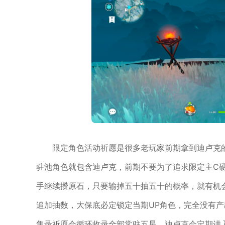
限定角色活动祈愿是很多老玩家前期拿到迪卢克
驻池角色就包含迪卢克，前期不要为了追求限定主C
手继续攒原石，只要输掉五十抽五十的概率，就有机
追加抽数，大保底必定锁定当期UP角色，完全没有
集录祈愿会循环收录全部常驻五星，迪卢克会定期进