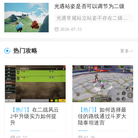
光遇站姿是否可以调节为二级
光遇常规站立站姿不存在二级调节档位，仅互动动作、坐姿、行礼类...
2026-07-31
热门攻略
更多->
【热门】
在二战风云
【热门】
如何选择最
2中升级实力如何提
佳的路线通过斗罗大
升
陆泰坦迷宫
07-27
07-20