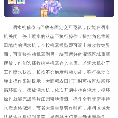
洒水机移位与回收有固定交互逻辑，仅能在洒水
机关闭、停止喷水的状态下执行操作，操控角色靠近
田地内的洒水机，长按机器模型即可调出移动收纳界
面，可直接拖动机器到另一块预留好的灌溉区域重新
摆放，也能选择收纳将机器存入仓库。若洒水机处于
工作喷水状态，长按不会触发移动功能，强行拖动会
弹出操作限制提示，大面积农田打理时可按区块顺序
循环回收、摆放洒水机，依次开启中控台浇水，循环
操作就能完成整片庄园耕地灌溉，操作全程无需手持
水壶逐格浇灌，节省大量重复劳作时间，果树区域无
法被洒水机识别覆盖，果树补水仍需手动水壶操作。