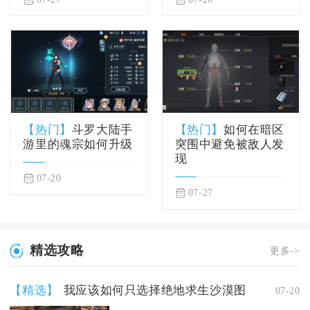
【热门】
斗罗大陆手
【热门】
如何在暗区
游里的魂宗如何升级
突围中避免被敌人发
现
07-20
07-27
精选攻略
更多->
【精选】
我应该如何只选择绝地求生沙漠图
07-20