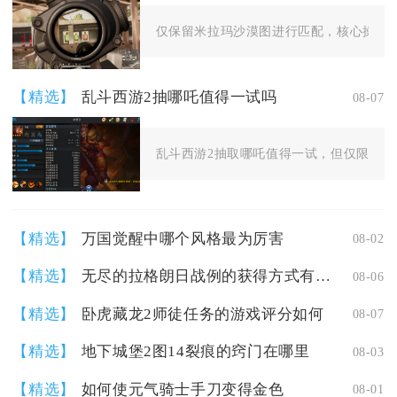
仅保留米拉玛沙漠图进行匹配，核心操作是
【精选】
乱斗西游2抽哪吒值得一试吗
08-07
乱斗西游2抽取哪吒值得一试，但仅限拥有稳
【精选】
万国觉醒中哪个风格最为厉害
08-02
【精选】
无尽的拉格朗日战例的获得方式有哪些
08-06
【精选】
卧虎藏龙2师徒任务的游戏评分如何
08-07
【精选】
地下城堡2图14裂痕的窍门在哪里
08-03
【精选】
如何使元气骑士手刀变得金色
08-01