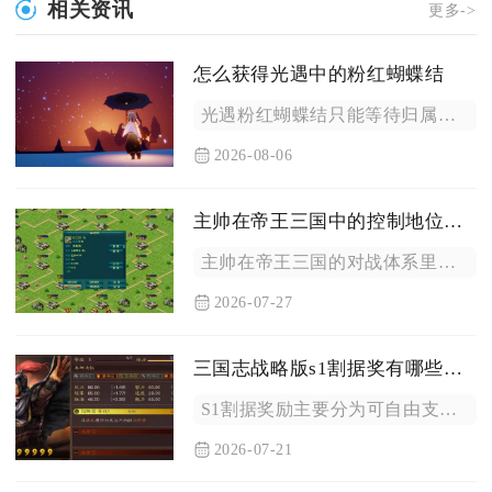
相关资讯
更多->
怎么获得光遇中的粉红蝴蝶结
光遇粉红蝴蝶结只能等待归属季彩纸表亲旅行先祖开启复刻活动，找...
2026-08-06
主帅在帝王三国中的控制地位如何
主帅在帝王三国的对战体系里占据绝对的战术控制核心地位，整支军...
2026-07-27
三国志战略版s1割据奖有哪些用途
S1割据奖励主要分为可自由支配的金铢和S1割据限定卡包两大核...
2026-07-21