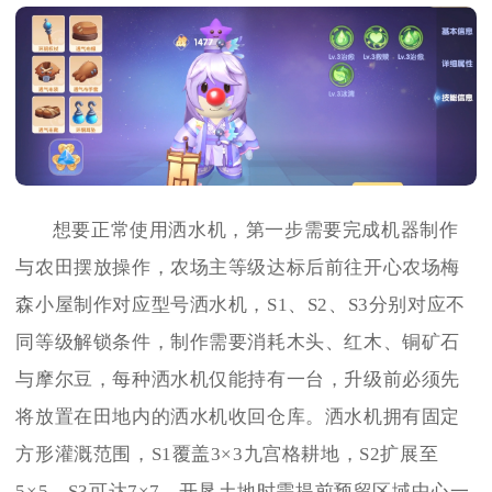
想要正常使用洒水机，第一步需要完成机器制作
与农田摆放操作，农场主等级达标后前往开心农场梅
森小屋制作对应型号洒水机，S1、S2、S3分别对应不
同等级解锁条件，制作需要消耗木头、红木、铜矿石
与摩尔豆，每种洒水机仅能持有一台，升级前必须先
将放置在田地内的洒水机收回仓库。洒水机拥有固定
方形灌溉范围，S1覆盖3×3九宫格耕地，S2扩展至
5×5，S3可达7×7，开垦土地时需提前预留区域中心一