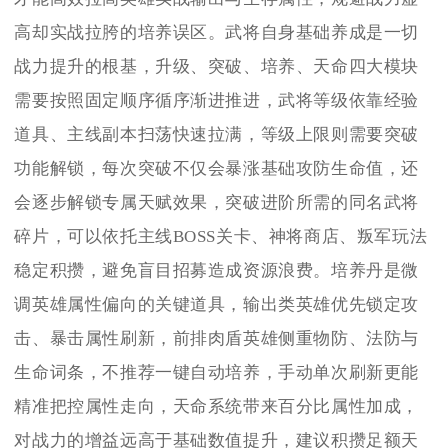
高却实战拉胯的培养误区。武将自身基础养成是一切
战力提升的根基，升级、突破、培养、天命四大模块
需要按照固定顺序循序渐进推进，武将等级依靠经验
道具、主线副本扫荡快速拉满，等级上限则需要突破
功能解锁，每次突破不仅会暴涨基础攻防生命值，还
会逐步解锁专属天赋效果，突破进阶所需的同名武将
碎片，可以依托主线BOSS关卡、神将商店、叛军玩法
稳定积攒，避免盲目招募造成资源浪费。培养丹是微
调英雄属性偏向的关键道具，输出类英雄优先锁定攻
击、暴击属性刷新，前排肉盾英雄侧重物防、法防与
生命词条，不推荐一键自动培养，手动单次刷新更能
精准把控属性走向，天命系统带来百分比属性加成，
对战力的增益远高于基础数值提升，建议积攒足额天