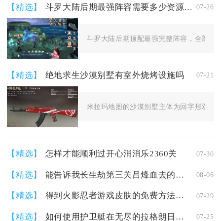
【精选】
斗罗大陆后期最强阵容需要多少资源投入
07-26
斗罗大陆后期顶配最强完整阵容，全部角色
【精选】
绝地求生沙漠别墅有室外烧烤设施吗
07-21
米拉玛地图的沙漠别墅主体为回字形双层结
【精选】
怎样才能顺利过开心消消乐2360关
07-30
【精选】
能告诉我长生劫第三关吕烽血去的方式吗
08-06
【精选】
得到火影忍者游戏皮肤的免费方法是什么
07-29
【精选】
如何使用护卫艇在无尽的拉格朗日中战斗
07-25