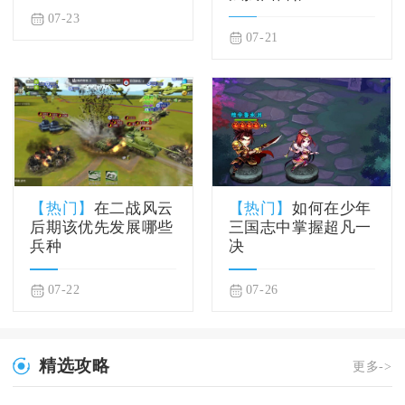
07-23
07-21
【热门】
在二战风云
【热门】
如何在少年
后期该优先发展哪些
三国志中掌握超凡一
兵种
决
07-22
07-26
精选攻略
更多->