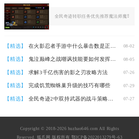
全民奇迹转职任务优先推荐魔法师魔导师、
【精选】
在火影忍者手游中什么暴击数是正常的
08-02
【精选】
鬼泣巅峰之战嘲讽技能要如何发挥出最大效果
08-05
【精选】
求解3千亿伤害的影之刃攻略方法
07-26
【精选】
完成饥荒蜘蛛巢升级的技巧有哪些
07-29
【精选】
全民奇迹2中双持武器的战斗策略有哪些
07-27
Copyright © 2018-2026 huzhao646.com All Rights
Reserved. 狐爪网 版权所有
鄂ICP备2022013279号-63