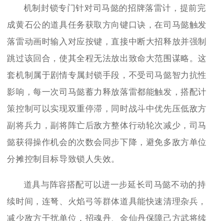
机制封锁专门针对司马懿的招牌落雷计，提前完
成黄石公的道具任务获取方向键口诀，在司马懿触发
落雷动画时输入对应按键，直接中断大招释放并强制
跳过该回合，使其全程无法放出致命大范围谋略。这
套机制属于剧情专属封锁手段，不受司马懿智力抗性
影响，每一次司马懿蓄力释放落雷都能触发，搭配计
策控制可以实现双重停滞，同时战斗中优先压低敌方
副将兵力，副将阵亡后敌方整体行动轮次减少，司马
懿获得操作机会的次数会同步下降，避免多敌方单位
分摊控制目标导致锁人失效。
道具与阵容搭配可以进一步延长司马懿不动的持
续时间，连弩、火焰弓等群体道具能快速清理杂兵，
减少敌方干扰单位，招魂丹、金仙丹保障己方武将续