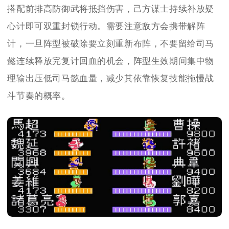
搭配前排高防御武将抵挡伤害，己方谋士持续补放疑
心计即可双重封锁行动。需要注意敌方会携带解阵
计，一旦阵型被破除要立刻重新布阵，不要留给司马
懿连续释放完复计回血的机会，阵型生效期间集中物
理输出压低司马懿血量，减少其依靠恢复技能拖慢战
斗节奏的概率。