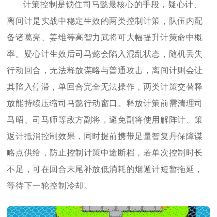
计策控制是锁住司马懿最核心的手段，疑心计、
离间计是实战中稳定生效的两类控制计策，队伍内配
备诸葛亮、姜维等高智力武将可大幅提升计策命中概
率。疑心计生效后司马懿会陷入混乱状态，随机丢失
行动回合，无法释放谋略与普通攻击，离间计则会让
其陷入停滞，单回合完全无法操作，两类计策交替释
放能持续压缩司马懿行动窗口。释放计策前需清理司
马昭、司马师等敌方副将，避免副将使用解阵计、策
返计抵消控制效果，同时提前携带足量智复丹保障谋
略点供给，防止控制计策中途断档，若单次控制时长
不足，可在回合末尾补放低消耗的烟遁计短暂拖延，
等待下一轮控制冷却。