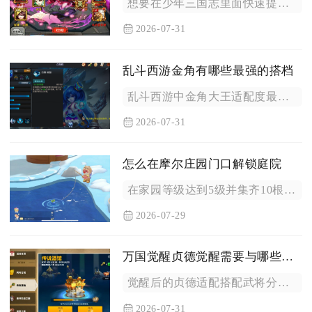
想要在少年三国志里面快速提升等级，核心手段就是合理消耗体力扫...
2026-07-31
乱斗西游金角有哪些最强的搭档
乱斗西游中金角大王适配度最高的搭档分为四类，分别是哪吒、赤虎...
2026-07-31
怎么在摩尔庄园门口解锁庭院
在家园等级达到5级并集齐10根木材、8块铁矿，完成家园扩建计...
2026-07-29
万国觉醒贞德觉醒需要与哪些武将配合使用
觉醒后的贞德适配搭配武将分为坦系续航、怒气循环、混兵减益、骑...
2026-07-31