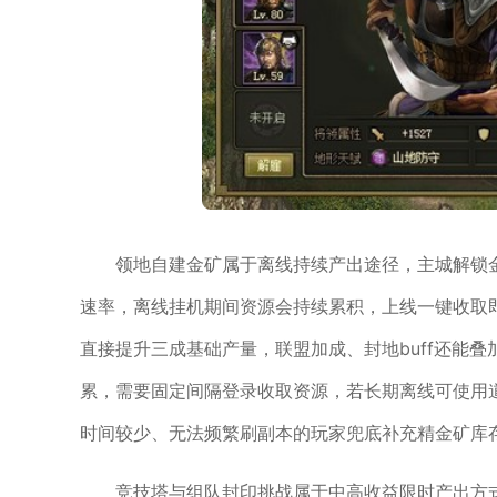
领地自建金矿属于离线持续产出途径，主城解锁
速率，离线挂机期间资源会持续累积，上线一键收取
直接提升三成基础产量，联盟加成、封地buff还能
累，需要固定间隔登录收取资源，若长期离线可使用
时间较少、无法频繁刷副本的玩家兜底补充精金矿库
竞技塔与组队封印挑战属于中高收益限时产出方