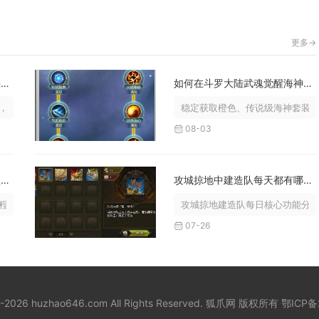
更多->
少年三国志有什么方法可以快速刷取银币
如何在斗罗大陆武魂觉醒海神岛获得更好装备
核心思路是优先清高额固定产出玩法...
稳定获取橙色、传说级海神套装与
08-03
乱斗西游三藏真经的交换流程是怎样的
攻城掠地中建造队每天都有哪些功能
分为系统解锁、残页资源兑换、残页...
攻城掠地建造队每日核心功能分为
07-26
8-2026 huzhao646.com All Rights Reserved. 狐爪网 版权所有
鄂ICP备