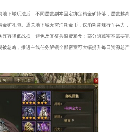
锁地下城玩法后，不同层数副本固定绑定精金矿掉落，层数越高
精金矿礼包。通关地下城无需消耗金币，仅消耗常规行军兵力，
兵阵容降低战损，避免反复征兵浪费粮食；部分隐藏密室需要完
易被忽略，推进主线任务解锁全部密室可大幅提升每日资源总产