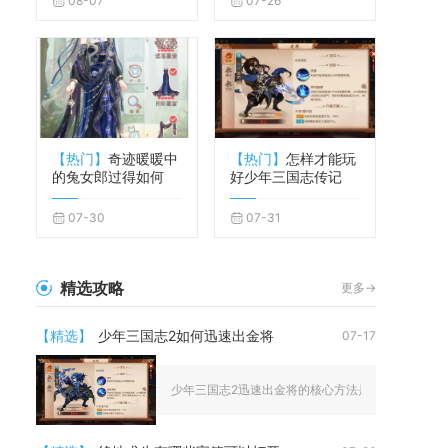
08-07
07-26
【热门】
奇迹暖暖中
【热门】
怎样才能玩
的兔女郎过得如何
好少年三国志传记
07-30
07-31
精选攻略
更多->
【精选】
少年三国志2如何迅速出金将
07-17
少年三国志2迅速出金将的核心方法是囤积元宝与金将令