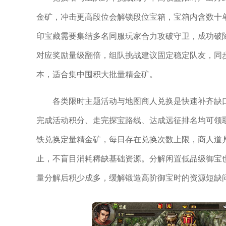
金矿，冲击更高段位会解锁段位宝箱，宝箱内含数十
印宝藏需要集结多名同服玩家合力攻破守卫，成功破
对应奖励量级翻倍，组队挑战建议固定稳定队友，同
本，适合集中囤积大批量精金矿。
各类限时主题活动与地图商人兑换是快速补齐缺
完成活动积分、走完探宝路线、达成远征排名均可领
铁兑换定量精金矿，每日存在兑换次数上限，商人道
止，不盲目消耗稀缺基础资源。分解闲置低品级御宝
量分解后积少成多，缓解锻造高阶御宝时的资源短缺