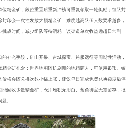
单位精金矿，段位重置后重新冲榜可重复领取一轮奖励；组队封
除封印会一次性发放大额精金矿，难度越高队伍人数要求越多，
步挑战时间，减少组队等待消耗，该渠道单次收益远超日常副
口的补充手段，矿山开采、古城探宝、跨服远征等周期性活动，
取精金矿礼盒；世界地图随机刷新的地精商人，可使用银币、镔
具价格会随兑换次数小幅上涨，建议每日完成免费兑换额度后停
也能回收少量精金矿，仓库堆积无用白、蓝色御宝无需留存，批
问题。