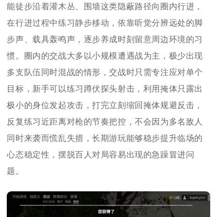
能徒步沿着灌木丛、围墙这类隐蔽路径向圈内行进，
在行进过程中练习静步移动，依靠听觉分辨远处的脚
步声、载具轰鸣声，逐步养成时刻留意周边环境的习
惯。圈内的交战大多以小规模遭遇战为主，极少出现
多支队伍同时混战的情形，交战时只需专注应对单个
目标，新手可以练习蹲伏探头射击，利用掩体只露出
极小的身位发起攻击，打完立刻缩回掩体规避反击，
反复练习近距离对枪的节奏把控，不会因为多名敌人
同时来袭而慌乱失措，长期游玩能够稳步提升临场的
心态稳定性，摆脱百人对局容易出现的急躁冒进问
题。