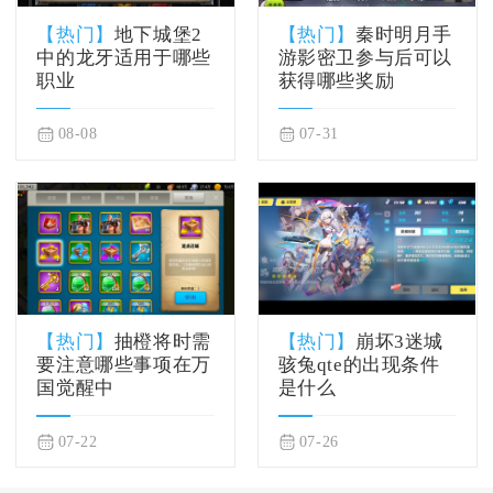
【热门】
地下城堡2
【热门】
秦时明月手
中的龙牙适用于哪些
游影密卫参与后可以
职业
获得哪些奖励
08-08
07-31
【热门】
抽橙将时需
【热门】
崩坏3迷城
要注意哪些事项在万
骇兔qte的出现条件
国觉醒中
是什么
07-22
07-26