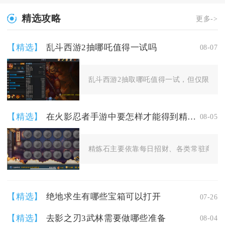
精选攻略
更多->
【精选】
乱斗西游2抽哪吒值得一试吗
08-07
乱斗西游2抽取哪吒值得一试，但仅限拥有稳
【精选】
在火影忍者手游中要怎样才能得到精炼石
08-05
精炼石主要依靠每日招财、各类常驻商店兑
【精选】
绝地求生有哪些宝箱可以打开
07-26
【精选】
去影之刃3武林需要做哪些准备
08-04