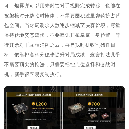
可，烟雾弹可以用来封锁对手视野完成转移，也能在
被架枪时开辟临时掩体，不需要囤积过量弹药挤占背
包空间。当对局剩余人数逐步缩减至决赛阶段，尽量
保持伏地姿态蛰伏，不要率先开枪暴露自身位置，等
待其余对手互相消耗之后，再寻找时机收割残血目
标，依靠排名积分稳步提升对局成绩，这套打法几乎
不需要顶尖的枪法，只需要把控点位选择和交战时
机，新手很容易复制执行。