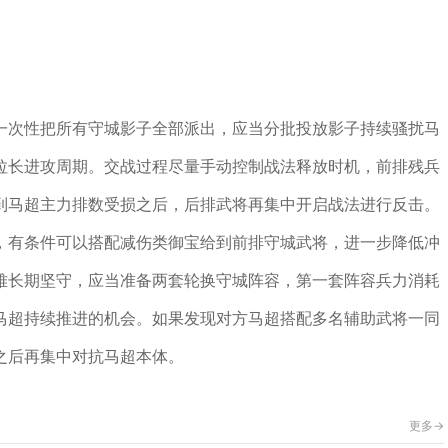
一次性把所有守城影子全部派出，应当分批投放影子持续骚扰马
拉长进攻周期。交战过程尽量手动控制战法释放时机，前排残兵
到马超主力排数受损之后，后排武将再集中开启战法进行反击。
，有条件可以搭配减伤类御宝给到前排守城武将，进一步降低冲
难长期坚守，应当准备两套轮换守城阵容，第一套阵容兵力消耗
马超持续推进的机会。如果发现对方马超搭配多名辅助武将一同
之后再集中对抗马超本体。
更多->