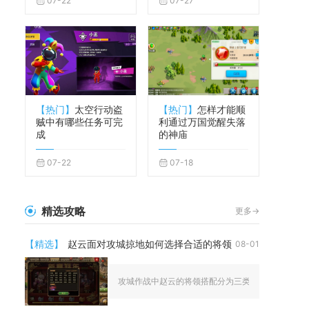
07-22
07-27
【热门】
太空行动盗
【热门】
怎样才能顺
贼中有哪些任务可完
利通过万国觉醒失落
成
的神庙
07-22
07-18
精选攻略
更多->
【精选】
赵云面对攻城掠地如何选择合适的将领
08-01
攻城作战中赵云的将领搭配分为三类核心选择，速攻破