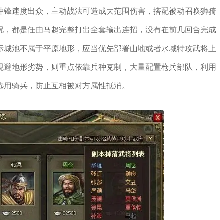
冲锋速度出众，主动战法可造成大范围伤害，搭配被动召唤狮骑
况，都是任由马超完整打出全套输出连招，没有在前几回合完成
标城池不属于平原地形，应当优先部署山地或者水域特攻武将上
规避地形劣势，则重点依靠兵种克制，大量配置枪兵部队，利用
选用骑兵，防止互相被对方属性抵消。