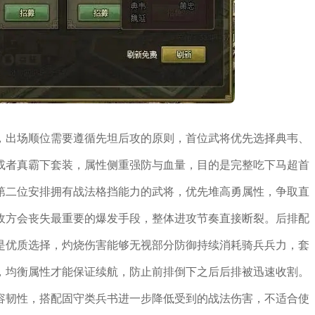
，出场顺位需要遵循先坦后攻的原则，首位武将优先选择典韦、
或者真霸下套装，属性侧重强防与血量，目的是完整吃下马超首
第二位安排拥有战法格挡能力的武将，优先堆高勇属性，争取直
敌方会丧失最重要的爆发手段，整体进攻节奏直接断裂。后排配
是优质选择，灼烧伤害能够无视部分防御持续消耗骑兵兵力，套
，均衡属性才能保证续航，防止前排倒下之后后排被迅速收割。
容韧性，搭配固守类兵书进一步降低受到的战法伤害，不适合使