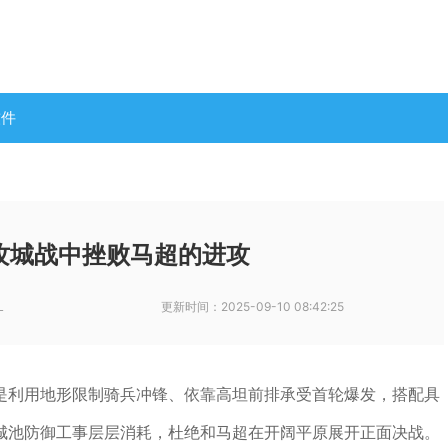
软件
攻城战中挫败马超的进攻
L
更新时间：
2025-09-10 08:42:25
是利用地形限制骑兵冲锋、依靠高坦前排承受首轮爆发，搭配具
城池防御工事层层消耗，杜绝和马超在开阔平原展开正面决战。