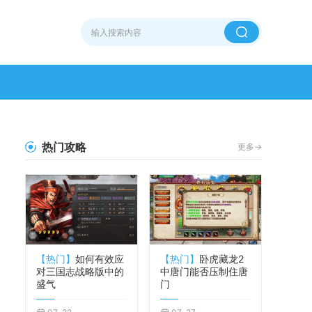
热门攻略
更多->
【热门】
如何有效应
【热门】
卧虎藏龙2
对三国志战略版中的
中唐门能否压制住唐
盛气
门