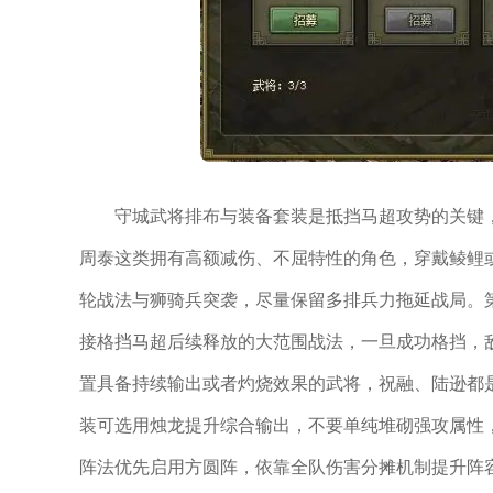
守城武将排布与装备套装是抵挡马超攻势的关键
周泰这类拥有高额减伤、不屈特性的角色，穿戴鲮鲤
轮战法与狮骑兵突袭，尽量保留多排兵力拖延战局。
接格挡马超后续释放的大范围战法，一旦成功格挡，
置具备持续输出或者灼烧效果的武将，祝融、陆逊都
装可选用烛龙提升综合输出，不要单纯堆砌强攻属性
阵法优先启用方圆阵，依靠全队伤害分摊机制提升阵