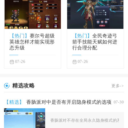
【热门】
赛尔号超级
【热门】
全民奇迹弓
英雄怎样才能实现形
箭手技能天赋如何进
态升级
行合理分配
07-26
07-26
精选攻略
更多->
【精选】
香肠派对中是否有开启隐身模式的选项
07-30
香肠派对不存在全局永久隐身模式的系统设