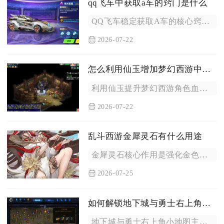
qq飞车中获取a车的窍门是什么
QQ飞车稳定获取A车的核心窍门分为四类：零氪长期活动兑换、点...
2026-07-22
怎么利用仙玉增加梦幻西游中的血量
利用仙玉提升梦幻西游角色血量主要分为临时续航回血、重置属性点...
2026-07-22
乱斗西游金犀灵石有什么用途
金犀灵石核心作用是强化金色神器装备以及0至4等级灵器，是中后...
2026-07-25
如何解锁地下城与勇士右上角地图
地下城与勇士右上角小地图主要通过界面编辑模式恢复显示，其次调...