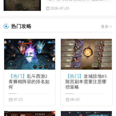
2026-07-29
热门攻略
更多->
【热门】
乱斗西游2
【热门】
攻城掠地85
青狮精阵容的排名如
陈宫副本需要注意哪
何
些策略
07-25
08-05