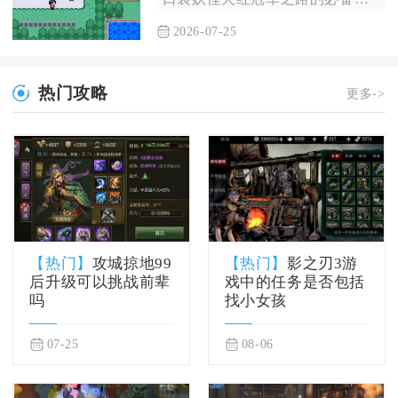
2026-07-25
热门攻略
更多->
【热门】
攻城掠地99
【热门】
影之刃3游
后升级可以挑战前辈
戏中的任务是否包括
吗
找小女孩
07-25
08-06