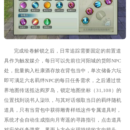
完成绘卷解锁之后，日常追踪需要固定的前置道
具作为触发媒介，每日可以先前往河阳城的货郎NPC
处，批量购入杜康酒存放在背包当中，单次储备六坛
即可满足六名羁绊NPC的每日任务需求，之后通过世
界地图传送抵达阎罗岛，锁定地图坐标（31,108）的
位置找到说书人柒玖，与其对话领取当日的羁绊随机
道具，只有当背包中获得雕青样纸这件专属道具时，
系统才会自动生成指向月寄遥的寻路指引，点击道具
对应的任务弹窗，界面上方会出现持续的方向箭头，