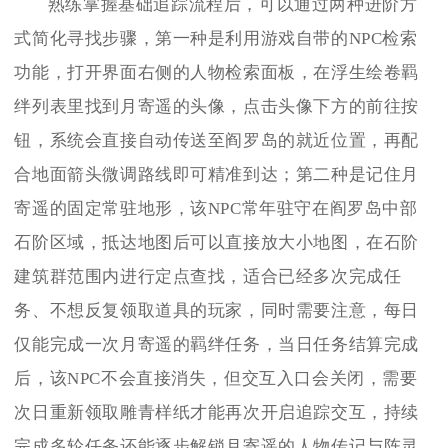
熟练掌握基础追踪流程后，可以通过两种进阶方
式简化寻找步骤，第一种是利用游戏自带的NPC检索
功能，打开界面右侧的人物检索面板，在浮生绘卷羁
绊列表里找到月寄遥的头像，点击头像下方的前往按
钮，系统会直接自动传送至阎罗岛的就近位置，再配
合地面箭头微调路线即可精准到达；第二种是记住月
寄遥的固定常驻地形，该NPC常年驻守在阎罗岛中部
石阶区域，抵达地图后可以直接放大小地图，在石阶
建筑群范围内进行定点查找，适合已经多次完成任
务、不想反复领取道具的玩家，同时需要注意，每日
仅能完成一次月寄遥的羁绊任务，当日任务结算完成
后，该NPC不会直接消失，但交互入口会关闭，需要
次日重新领取雕青样纸才能再次开启追踪交互，持续
完成多轮任务还能逐步解锁月寄遥的人物传记与阵灵