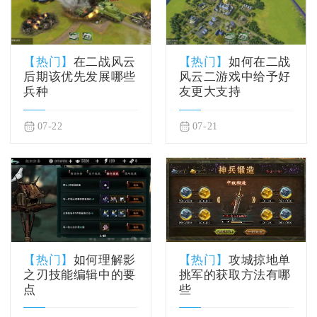
【热门】
在二战风云
【热门】
如何在二战
后期该优先发展哪些
风云二游戏中给予好
兵种
友更大支持
07-22
07-21
【热门】
如何理解影
【热门】
攻城掠地单
之刃技能编辑中的要
挑军的获取方法有哪
点
些