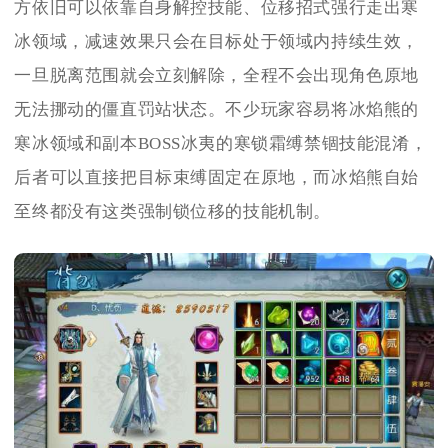
方依旧可以依靠自身解控技能、位移招式强行走出寒
冰领域，减速效果只会在目标处于领域内持续生效，
一旦脱离范围就会立刻解除，全程不会出现角色原地
无法挪动的僵直罚站状态。不少玩家容易将冰焰熊的
寒冰领域和副本BOSS冰夷的寒锁霜缚禁锢技能混淆，
后者可以直接把目标束缚固定在原地，而冰焰熊自始
至终都没有这类强制锁位移的技能机制。