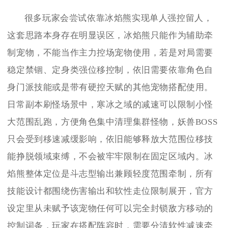
很多玩家会尝试依靠冰焰熊实现单人强控留人，
这套思路本身存在明显误区，冰焰熊只能作为辅助牵
制宠物，不能当作主力控场宠物使用，若是对局需要
稳定禁锢、定身类强位移控制，依旧需要依靠角色自
身门派技能或是带有硬控天赋的其他宠物搭配使用。
日常副本刷怪场景中，寒冰之域的减速可以限制小怪
大范围乱跑，方便角色集中清理集群怪物，妖兽BOSS
只会受到移速减缓影响，依旧能够释放大范围位移技
能挣脱领域束缚，不会被牢牢限制在固定区域内。冰
焰熊整体定位是斗志型输出兼顾轻度范围牵制，所有
技能设计都围绕伤害输出和软性走位限制展开，官方
设定里从未赋予该宠物任何可以完全封锁敌方移动的
控制词条，玩家在搭配阵容时，需要分清软性减速牵