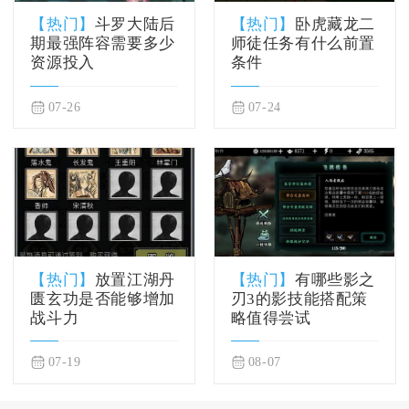
【热门】
斗罗大陆后
【热门】
卧虎藏龙二
期最强阵容需要多少
师徒任务有什么前置
资源投入
条件
07-26
07-24
【热门】
放置江湖丹
【热门】
有哪些影之
匮玄功是否能够增加
刃3的影技能搭配策
战斗力
略值得尝试
07-19
08-07