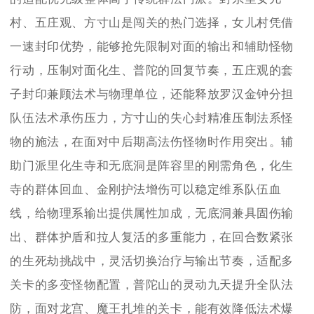
村、五庄观、方寸山是闯关的热门选择，女儿村凭借
一速封印优势，能够抢先限制对面的输出和辅助怪物
行动，压制对面化生、普陀的回复节奏，五庄观的套
子封印兼顾法术与物理单位，还能释放罗汉金钟分担
队伍法术承伤压力，方寸山的失心封精准压制法系怪
物的施法，在面对中后期高法伤怪物时作用突出。辅
助门派里化生寺和无底洞是阵容里的刚需角色，化生
寺的群体回血、金刚护法增伤可以稳定维系队伍血
线，给物理系输出提供属性加成，无底洞兼具固伤输
出、群体护盾和拉人复活的多重能力，在回合数紧张
的生死劫挑战中，灵活切换治疗与输出节奏，适配多
关卡的多变怪物配置，普陀山的灵动九天提升全队法
防，面对龙宫、魔王扎堆的关卡，能有效降低法术爆