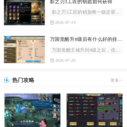
影之刃3工匠的钥匙如何获得
影之刃3工匠的钥匙唯一稳定获取渠道为通关红叶寺主线后，进入石...
2026-07-19
万国觉醒升8级后有什么好的挂机地点
万国觉醒主城升到8级之后，优先选择联盟领地周边7‑10级野蛮...
2026-07-20
热门攻略
更多->