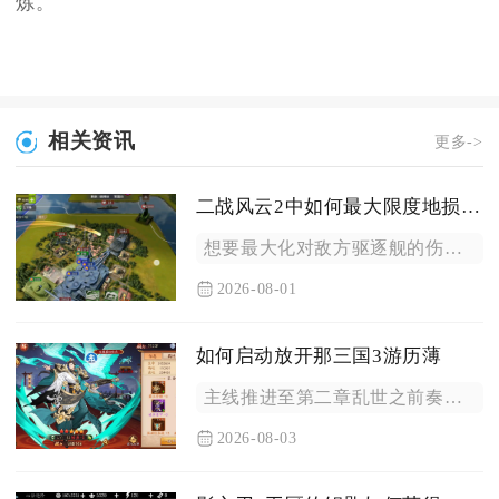
炼。
相关资讯
更多->
二战风云2中如何最大限度地损害敌方驱逐舰
想要最大化对敌方驱逐舰的伤害，核心方案是搭配航母舰载鱼雷轰炸...
2026-08-01
如何启动放开那三国3游历薄
主线推进至第二章乱世之前奏，找到地图左侧林地内的麋鹿互动即可...
2026-08-03