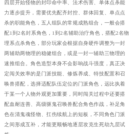
四层开始怪物的封印命中率、法术伤害、单体点杀能
力逐步提升，需要优先配齐封控、群体回复、单点点
杀的职能角色，五人组队的常规成熟组合，一般会搭
配1到2名封系角色，1到2名辅助治疗角色，搭配2名物
理系点杀角色，部分玩家会根据自身硬件调整为一封
两辅助两物理的稳健组合，或是一封一辅助三物理的
速推组合。角色造型本身不会影响战斗强度，真正决
定闯关效率的是门派技能、修炼养成、特技配置和召
唤兽搭配，选择适配队伍定位的门派角色，远比执着
于某一个人物外观更加重要，同时闯关过程中还要搭
配血耐连善、高级驱鬼召唤兽配合角色作战，补足角
色在清鬼魂怪物、扛伤续航上的短板，不同角色门派
之间形成互补，才能更顺畅地逐层攻克生死劫九层试