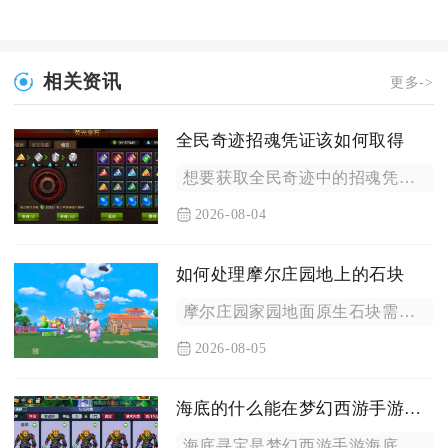
相关资讯
更多->
全民奇迹招魂凭证该如何取得
想要获取全民奇迹中的招魂凭证，主要依靠限时主题活动兑换、战盟...
2026-08-04
如何处理摩尔庄园地上的石块
摩尔庄园家园地面原生石块需要装备铁镐敲击清理，铺放的石子路则...
2026-08-05
海底的什么能在梦幻西游手游中最快
海底寻宝是梦幻西游手游海底板块中竞速效率最高的玩法，同海底迷...