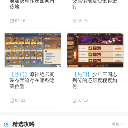
地建设摩尔庄园向日
交换情报是否值得进
葵地
行
07-16
08-03
【热门】
原神绝云间
【热门】
少年三国志
瀑布宝箱存在哪些隐
列传的还原度程度如
藏位置
何
07-23
07-20
精选攻略
更多->