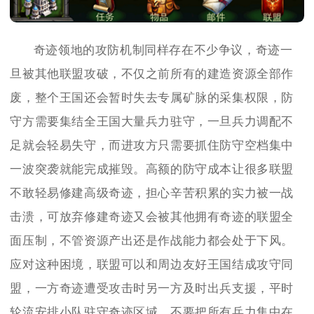
奇迹领地的攻防机制同样存在不少争议，奇迹一
旦被其他联盟攻破，不仅之前所有的建造资源全部作
废，整个王国还会暂时失去专属矿脉的采集权限，防
守方需要集结全王国大量兵力驻守，一旦兵力调配不
足就会轻易失守，而进攻方只需要抓住防守空档集中
一波突袭就能完成摧毁。高额的防守成本让很多联盟
不敢轻易修建高级奇迹，担心辛苦积累的实力被一战
击溃，可放弃修建奇迹又会被其他拥有奇迹的联盟全
面压制，不管资源产出还是作战能力都会处于下风。
应对这种困境，联盟可以和周边友好王国结成攻守同
盟，一方奇迹遭受攻击时另一方及时出兵支援，平时
轮流安排小队驻守奇迹区域，不要把所有兵力集中在