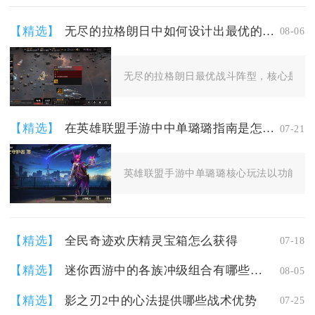
【精选】
无尽的拉格朗日中如何设计出最优的战斗阵型
08-06
无尽的拉格朗日最优战斗阵型，核心是依托
【精选】
在英雄联盟手游中中单璐璐指南是怎样的
07-21
英雄联盟手游中单璐璐核心玩法以功能型消
【精选】
全民奇迹欢庆精灵宝箱怎么获得
07-18
【精选】
迷你西游中的各族冲级组合有哪些技巧
08-05
【精选】
影之刃2中的心法提供哪些战术优势
07-25