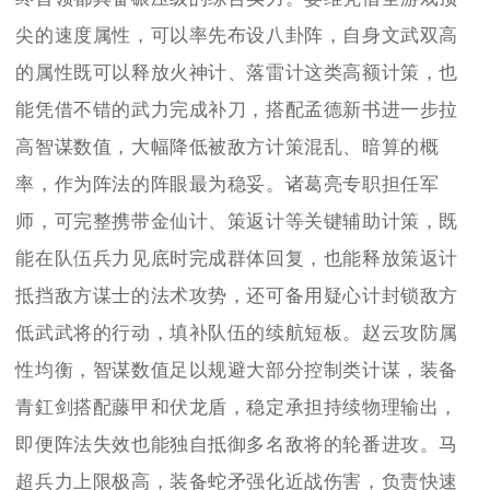
尖的速度属性，可以率先布设八卦阵，自身文武双高
的属性既可以释放火神计、落雷计这类高额计策，也
能凭借不错的武力完成补刀，搭配孟德新书进一步拉
高智谋数值，大幅降低被敌方计策混乱、暗算的概
率，作为阵法的阵眼最为稳妥。诸葛亮专职担任军
师，可完整携带金仙计、策返计等关键辅助计策，既
能在队伍兵力见底时完成群体回复，也能释放策返计
抵挡敌方谋士的法术攻势，还可备用疑心计封锁敌方
低武武将的行动，填补队伍的续航短板。赵云攻防属
性均衡，智谋数值足以规避大部分控制类计谋，装备
青釭剑搭配藤甲和伏龙盾，稳定承担持续物理输出，
即便阵法失效也能独自抵御多名敌将的轮番进攻。马
超兵力上限极高，装备蛇矛强化近战伤害，负责快速