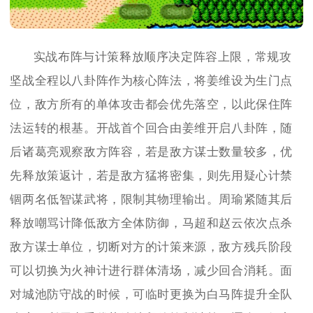
实战布阵与计策释放顺序决定阵容上限，常规攻
坚战全程以八卦阵作为核心阵法，将姜维设为生门点
位，敌方所有的单体攻击都会优先落空，以此保住阵
法运转的根基。开战首个回合由姜维开启八卦阵，随
后诸葛亮观察敌方阵容，若是敌方谋士数量较多，优
先释放策返计，若是敌方猛将密集，则先用疑心计禁
锢两名低智谋武将，限制其物理输出。周瑜紧随其后
释放嘲骂计降低敌方全体防御，马超和赵云依次点杀
敌方谋士单位，切断对方的计策来源，敌方残兵阶段
可以切换为火神计进行群体清场，减少回合消耗。面
对城池防守战的时候，可临时更换为白马阵提升全队