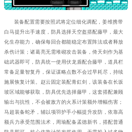
装备配置需要按照武将定位细化调配，姜维携带
白马提升出手速度，防具选择天空盔搭配藤甲，最大
化生存能力，确保每回合都能稳定布置阵法或者释放
杀伤计策；诸葛亮无需堆砌攻击装备，倚天剑作为基
础武器即可，防具统一使用伏龙盾配合藤甲，道具栏
常备足量智复丹，保证谋略点数不会过早耗尽，持续
施展恢复计策。赵云固定装配青釭剑，该装备在长坂
坡区域能够获取，防具优先选择藤甲，这套搭配兼顾
输出与抗性，不会被敌方的火系计策额外增幅伤害；
马超装备蛇矛，辅以项羽护手小幅提升攻防，依靠高
额兵力承受范围法术，周瑜配备孟德新书，搭配普通