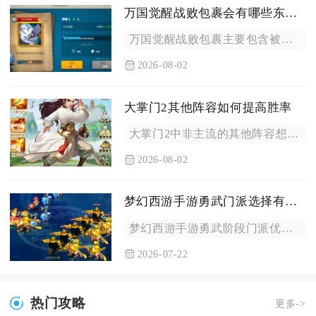
万国觉醒战败包裹会有哪些东西丢掉
万国觉醒战败包裹主要包含被掠夺的四类基础资源、行军携带的增益...
2026-08-02
大掌门2其他阵容如何提高胜率
大掌门2中非主流的其他阵容想要稳定拉高对局胜率，核心思路是放...
2026-08-02
梦幻西游手游勇武门派选择有何推荐
梦幻西游手游勇武阶段门派优先推荐花果山、月宫、小雷音寺、化生...
2026-07-22
热门攻略
更多->