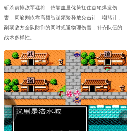
斩杀前排敌军猛将，依靠血量优势扛住首轮爆发伤
害，周瑜则依靠高额智谋频繁释放免击计、嘲骂计，
削弱敌方全队防御的同时规避物理伤害，补齐队伍的
战术多样性。