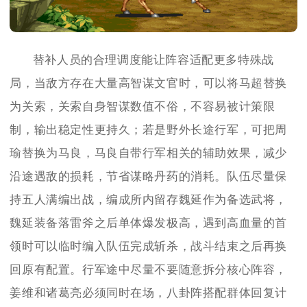
替补人员的合理调度能让阵容适配更多特殊战
局，当敌方存在大量高智谋文官时，可以将马超替换
为关索，关索自身智谋数值不俗，不容易被计策限
制，输出稳定性更持久；若是野外长途行军，可把周
瑜替换为马良，马良自带行军相关的辅助效果，减少
沿途遇敌的损耗，节省谋略丹药的消耗。队伍尽量保
持五人满编出战，编成所内留存魏延作为备选武将，
魏延装备落雷斧之后单体爆发极高，遇到高血量的首
领时可以临时编入队伍完成斩杀，战斗结束之后再换
回原有配置。行军途中尽量不要随意拆分核心阵容，
姜维和诸葛亮必须同时在场，八卦阵搭配群体回复计