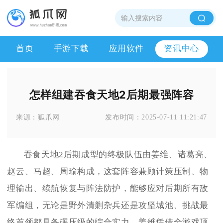
首页
手游下载
应用软件
资讯中心
怎样组建吞食天地2后期最强阵容
来源：
狐爪网
发布时间：
2025-07-11 11:21:47
吞食天地2后期成型的终极队伍由姜维、诸葛亮、
赵云、马超、周瑜构成，这套阵容兼顾计策压制、物
理输出、续航恢复与阵法防护，能够应对后期所有敌
军编组，无论是野外清剿杂兵还是攻坚城池、挑战最
终首领都具备碾压级的综合实力。姜维凭借全游戏顶