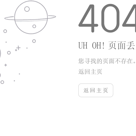
碎片化适配好，单局时间短，几分钟就能完成一次垂
钓，随时能暂停，适合日常随手玩。
【【游戏优势】】
它的优势在于平衡了真实感和操作性，没有过度拟
真导致操作复杂，也没有太简化失去钓鱼的乐趣。画面
流畅，低配手机也能稳定运行，不会出现卡顿闪退的情
况，适配性很好。内容更新稳定，会不定期新增钓点、
鱼种和活动，不会玩一段时间就没新鲜感。氪金环境友
好，没有强制氪金点，充值主要是外观装饰和加速道
具，不影响核心玩法，平民玩家也能有很好的体验。