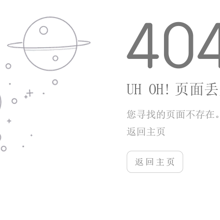
也能稳步提升战力。福利发放实在，新手上线送SSR魂
师和高阶魂环，连续登录拿稀有魂骨，定期活动会赠送
大量魂币和抽卡资源，抽卡概率透明，没有暗改情况。
【【游戏优势】】
斗罗世界的开放世界设计更注重自由体验，没有强
制线性任务束缚，玩家可自由选择刷本、探索或竞技。
战斗系统兼顾简单与深度，既能轻松挂机过日常，也能
手动操作打高难副本和竞技，适配不同玩家需求。养成
不逼氪，核心资源可通过玩法获取，氪金主要用于外观
和加速养成，不影响核心战力平衡，平民与氪金玩家差
距可控。优化做得不错，中低配手机也能稳定运行，画
面帧率平稳，发热和耗电控制合理，长时间玩也不容易