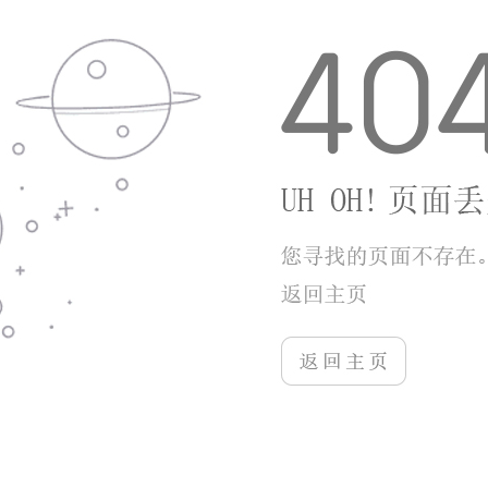
逻辑，不会套用统一模板，击败妖王能解锁对应剧情档
案，补全西游衍生故事。
【【游戏优势】】
对中低配手机优化到位，可手动调低光影、特效帧
率保证流畅运行，发热控制合理。玩法节奏自由，想深
度操作可反复挑战BOSS复战模式，时间有限仅刷日常
副本十几分钟就能完成当日收益。养成体系循环清晰，
装备强化、宝石镶嵌、精魄升星材料互通，不会拆分多
种独立货币增加负担。福利投放稳定，新手上线直接赠
送成套紫色法宝、初始强力精魄，七日签到持续发放高
价值召唤道具。无繁杂强制弹窗广告，战斗过程不会中
途打断游玩。