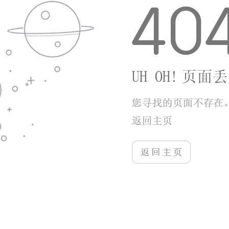
以随时更换玩法定位，搭配不同技能组合调整战斗风
格。离线打坐挂机系统实用，退出游戏后依旧持续积攒
经验，上班族也能稳定提升等级，不用长时间在线肝进
度。
【【游戏优势】】
这款游戏氪金门槛更低，核心战力养成资源大多依
靠玩法产出，商城仅售卖外观、加速道具，不售卖顶级
毕业装备。服务器生态稳定，新服开启节奏合理，跨服
匹配机制平衡，不会出现战力断层碾压的情况。自由度
较高，野外可以自由探索采集材料，仙盟玩法鼓励玩家
协作，单人、组队两种玩法体验都比较完整。优化程度
较好，低配手机也能稳定运行，战斗特效可以手动调节